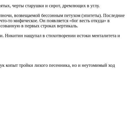
ятых, черты старушки и сирот, дремлющих в углу.
полночи, возвещаемой бессонным петухом (эпитеты). Последние
что-то мифическое. Он появляется «бог весть откуда» в
исованную в первых строках вертикаль.
ми. Никитин нащупал в стихотворении истоки менталитета и
ук копыт тройки лихого песенника, но и неутомимый ход