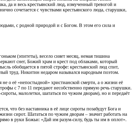
ка, да и весь крестьянский люд, измученный тревогой и
нично сочетается с чувствами крестьянского люда, старушки,
людьми, с родной природой и с Богом. В этом его сила и
ньком (эпитеты), весело сияет месяц, немая тишина
сверкают снег, Божий храм и крест под облаками, который
мысль обобщается в пятой строфе: крестьянский люд спит,
яжёлый труд. Никитин недаром назывался народным поэтом.
 не о её «непостыдной» христианской смерти, а о жизни её
Строфы с 7 по 11 передают несобственно прямую речь старушки.
сироты, малолетки, шататься по чужим дворам), но и передаёт
тся, что без наставника в её лице сироты позабудут Бога и
 жизни сирот. Шататься по чужим дворам – значит работать на
ямо в руки Божьи: «Дай им разум-силу, будь ты им в оплот».