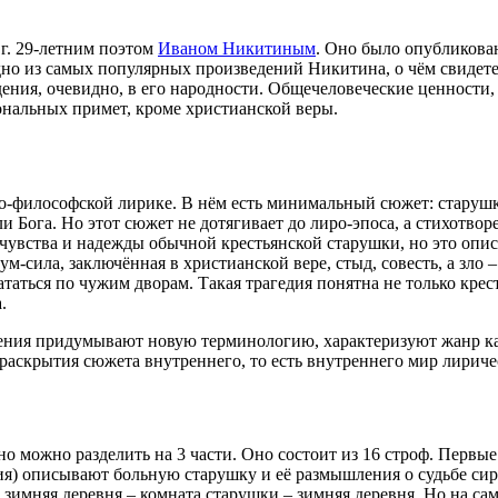
 г. 29-летним поэтом
Иваном Никитиным
. Оно было опубликовано
дно из самых популярных произведений Никитина, о чём свидете
ения, очевидно, в его народности. Общечеловеческие ценности,
ональных примет, кроме христианской веры.
-философской лирике. В нём есть минимальный сюжет: старушка 
ли Бога. Но этот сюжет не дотягивает до лиро-эпоса, а стихотво
чувства и надежды обычной крестьянской старушки, но это описа
ум-сила, заключённая в христианской вере, стыд, совесть, а зло 
аться по чужим дворам. Такая трагедия понятна не только крест
.
ния придумывают новую терминологию, характеризуют жанр как 
 раскрытия сюжета внутреннего, то есть внутреннего мир лириче
но можно разделить на 3 части. Оно состоит из 16 строф. Перв
я) описывают больную старушку и её размышления о судьбе сиро
 зимняя деревня – комната старушки – зимняя деревня. Но на са