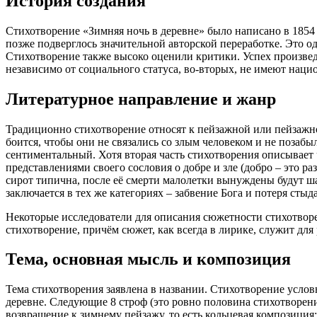
История создания
Стихотворение «Зимняя ночь в деревне» было написано в 1854
позже подверглось значительной авторской переработке. Это о
Стихотворение также высоко оценили критики. Успех произвед
независимо от социального статуса, во-вторых, не имеют наци
Литературное направление и жанр
Традиционно стихотворение относят к пейзажной или пейзажно
боится, чтобы они не связались со злым человеком и не позабы
сентиментальный. Хотя вторая часть стихотворения описывает 
представлениями своего сословия о добре и зле (добро – это раз
сирот типична, после её смерти малолетки вынуждены будут шат
заключается в тех же категориях – забвение Бога и потеря стыда
Некоторые исследователи для описания сюжетности стихотворе
стихотворение, причём сюжет, как всегда в лирике, служит для
Тема, основная мысль и композиция
Тема стихотворения заявлена в названии. Стихотворение услов
деревне. Следующие 8 строф (это ровно половина стихотворени
возвращение к зимнему пейзажу, то есть кольцевая композиция: