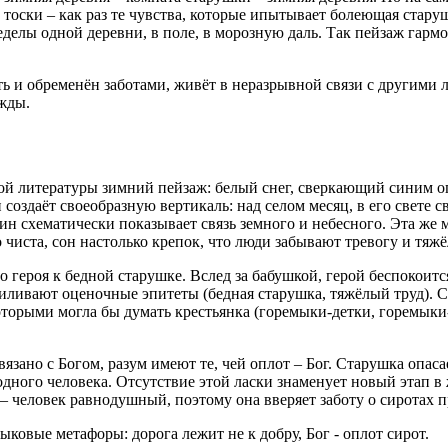
тоски – как раз те чувства, которые ипытывает болеющая старуш
делы одной деревни, в поле, в морозную даль. Так пейзаж гармо
оть и обременён заботами, живёт в неразрывной связи с другими 
ежды.
й литературы зимний пейзаж: белый снег, сверкающий синим ого
 создаёт своеобразную вертикаль: над селом месяц, в его свете 
ин схематически показывает связь земного и небесного. Эта же 
го чиста, сон настолько крепок, что люди забывают тревогу и т
ероя к бедной старушке. Вслед за бабушкой, герой беспокоится
усиливают оценочные эпитеты (бедная старушка, тяжёлый труд). 
оторыми могла бы думать крестьянка (горемыки-детки, горемыки-
язано с Богом, разум имеют те, чей оплот – Бог. Старушка опасае
одного человека. Отсутствие этой ласки знаменует новый этап в
 человек равнодушный, поэтому она вверяет заботу о сиротах пр
ыковые метафоры: дорога лежит не к добру, Бог - оплот сирот.