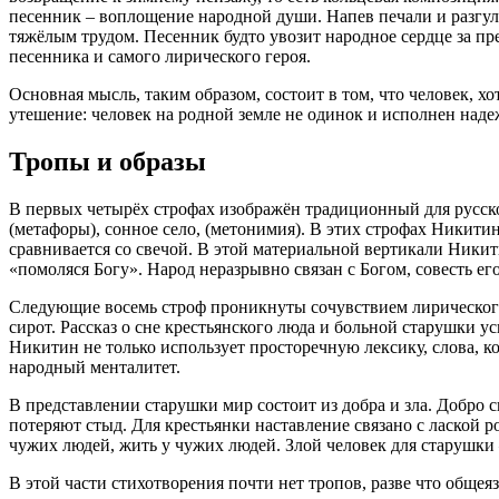
песенник – воплощение народной души. Напев печали и разгул 
тяжёлым трудом. Песенник будто увозит народное сердце за пре
песенника и самого лирического героя.
Основная мысль, таким образом, состоит в том, что человек, х
утешение: человек на родной земле не одинок и исполнен над
Тропы и образы
В первых четырёх строфах изображён традиционный для русско
(метафоры), сонное село, (метонимия). В этих строфах Никитин
сравнивается со свечой. В этой материальной вертикали Никит
«помоляся Богу». Народ неразрывно связан с Богом, совесть е
Следующие восемь строф проникнуты сочувствием лирического г
сирот. Рассказ о сне крестьянского люда и больной старушки 
Никитин не только использует просторечную лексику, слова, к
народный менталитет.
В представлении старушки мир состоит из добра и зла. Добро св
потеряют стыд. Для крестьянки наставление связано с лаской р
чужих людей, жить у чужих людей. Злой человек для старушки –
В этой части стихотворения почти нет тропов, разве что общеяз