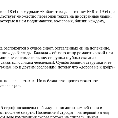
 в 1854 г. в журнале «Библиотека для чтения» № 8 за 1954 г., а
льствует множество переводов текста на иностранные языки.
 которые в нём поднимаются, во-первых, близки каждому,
беспокоится о судьбе сирот, оставленных ей на попечение,
рение – до баллады. Баллада – обычно жанр романтический или
ние не сентиментальное: старушка глубоко связана с
– связаться с лихим человеком). Судьба больной старушки и её
ьянам, но и другим сословиям, потому что «дорога не к добру»
новелла в стихах. Но всё-таки это просто сюжетное
ского героя.
ые 5 строф посвящены пейзажу – описанию зимней ночи в
т после её смерти. Последние 3 строфы – на первый взгляд
мом деле композиция скорее похожа на спираль. Лихой