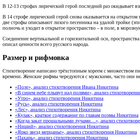
В 12-13 строфах лирический герой последний раз окидывает вз
В 14 строфе лирический герой снова оказывается на открытом 
две строфы описывают лихого песенника на удалой тройке (эпит
полночь и уходит в открытое пространство – в поле, в морозн
Соединение вертикальной и горизонтальной оси, пространства
описал ценности всего русского народа.
Размер и рифмовка
Стихотворение написано трёхстопным хореем с множеством пи
времени. Женские рифмы чередуются с мужскими, часто они н
«Поле», анализ стихотворения Ивана Никитина
«В синем небе плывут над полями», анализ стихотворен
«Утро», анализ стихотворения Никитина
«Русь», анализ стихотворения Никитина
«Лес», анализ стихотворения Никитина
«Кулак», краткое содержание по главам поэмы Никитина
«Когда закат прощальными лучами…», анализ стихотвор
«Нищий», анализ стихотворения Никитина
«Ярко звезд мерцанье», анализ стихотворения Никитина
«Пахарь», анализ стихотворения Никитина