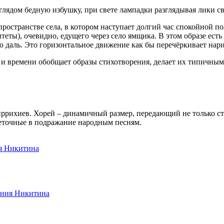
глядом бедную избушку, при свете лампадки разглядывая лики св
пространстве села, в котором наступает долгий час спокойной 
еты), очевидно, едущего через село ямщика. В этом образе есть 
ую даль. Это горизонтальное движение как бы перечёркивает нар
 и времени обобщает образы стихотворения, делает их типичны
ррихиев. Хорей – динамичный размер, передающий не только ст
еточные в подражание народным песням.
ия Никитина
ения Никитина