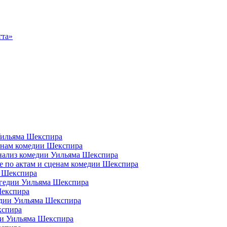
тта»
Уильяма Шекспира
ценам комедии Шекспира
анализ комедии Уильяма Шекспира
ие по актам и сценам комедии Шекспира
а Шекспира
рагедии Уильяма Шекспира
Шекспира
медии Уильяма Шекспира
кспира
дии Уильяма Шекспира